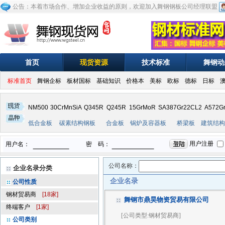
公告：本着市场合作、增加企业收益的原则，欢迎加入舞钢钢板公司经理联盟
首页
现货资源
技术标准
舞钢动
标准首页
舞钢企标
板材国标
基础知识
价格本
美标
欧标
德标
日标
NM500
30CrMnSiA
Q345R
Q245R
15GrMoR
SA387Gr22CL2
A572G
低合金板
碳素结构钢板
合金板
锅炉及容器板
桥梁板
建筑结构
公司名称：
企业名录分类
企业名录
公司性质
钢材贸易商
[18家]
舞钢市鼎昊物资贸易有限公司
终端客户
[1家]
[公司类型:钢材贸易商]
公司类别