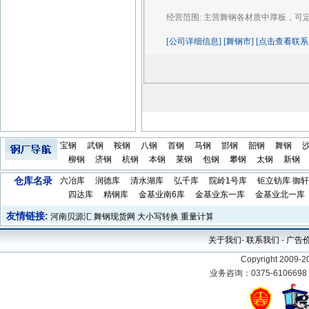
经营范围:
主营舞钢各材质中厚板，可
[公司详细信息] [舞钢市] [点击查看联系
宝钢
武钢
鞍钢
八钢
首钢
马钢
邯钢
韶钢
舞钢
柳钢
济钢
杭钢
本钢
莱钢
包钢
攀钢
太钢
新钢
仓库名录
六冶库
润德库
清水湖库
弘千库
院岭1号库
钜立钫库
御轩
四达库
精钢库
金基业南6库
金基业东一库
金基业北一库
友情链接:
河南贝源汇
舞钢现货网
大小写转换
重量计算
关于我们
-
联系我们
-
广告
Copyright 2009-
2
业务咨询：0375-610669